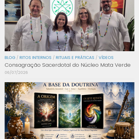
BLOG
/
RITOS INTERNOS
/
RITUAIS E PRÁTICAS
/
VÍDEOS
Consagração Sacerdotal do Núcleo Mata Verde
06/07/2026