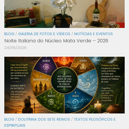
BLOG
/
GALERIA DE FOTOS E VÍDEOS
/
NOTÍCIAS E EVENTOS
Noite Italiana do Núcleo Mata Verde – 2026
24/05/2026
BLOG
/
DOUTRINA DOS SETE REINOS
/
TEXTOS FILOSÓFICOS E
ESPIRITUAIS