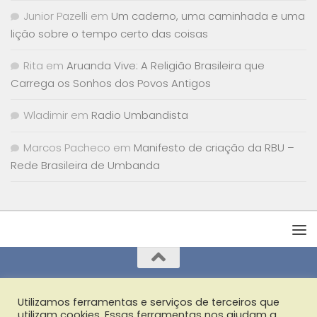
Junior Pazelli
em
Um caderno, uma caminhada e uma
lição sobre o tempo certo das coisas
Rita
em
Aruanda Vive: A Religião Brasileira que
Carrega os Sonhos dos Povos Antigos
Wladimir
em
Radio Umbandista
Marcos Pacheco
em
Manifesto de criação da RBU –
Rede Brasileira de Umbanda
Utilizamos ferramentas e serviços de terceiros que
CNPJ:35.456.026/0001-23
utilizam cookies. Essas ferramentas nos ajudam a