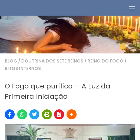
Skip to content
BLOG
/
DOUTRINA DOS SETE REINOS
/
REINO DO FOGO
/
RITOS INTERNOS
O Fogo que purifica – A Luz da
Primeira Iniciação