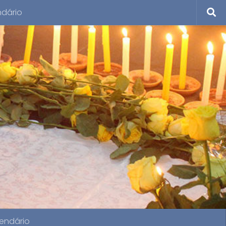
ndário
endário