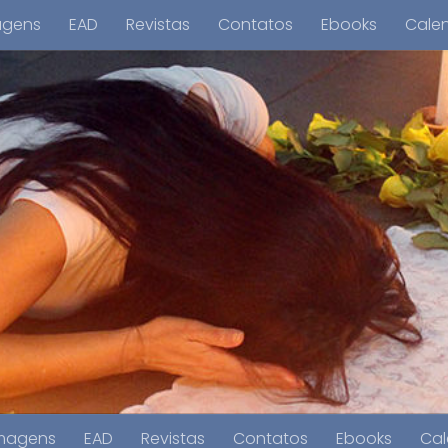
agens
EAD
Revistas
Contatos
Ebooks
Cale
magens
EAD
Revistas
Contatos
Ebooks
Cal