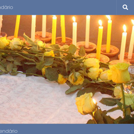
ndário
endário