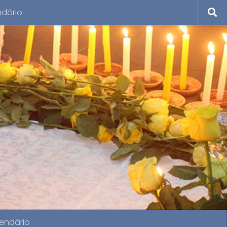
ndário
endário