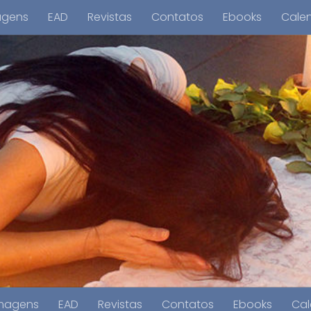
agens
EAD
Revistas
Contatos
Ebooks
Cale
magens
EAD
Revistas
Contatos
Ebooks
Cal