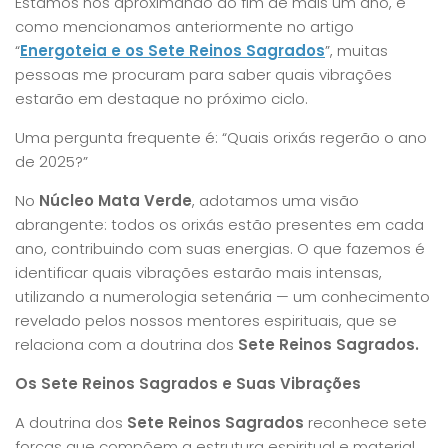
Estamos nos aproximando do fim de mais um ano, e
como mencionamos anteriormente no artigo
“
Energoteia e os Sete Reinos Sagrados
”, muitas
pessoas me procuram para saber quais vibrações
estarão em destaque no próximo ciclo.
Uma pergunta frequente é: “Quais orixás regerão o ano
de 2025?”
No
Núcleo Mata Verde
, adotamos uma visão
abrangente: todos os orixás estão presentes em cada
ano, contribuindo com suas energias. O que fazemos é
identificar quais vibrações estarão mais intensas,
utilizando a numerologia setenária — um conhecimento
revelado pelos nossos mentores espirituais, que se
relaciona com a doutrina dos
Sete Reinos Sagrados.
Os Sete Reinos Sagrados e Suas Vibrações
A doutrina dos
Sete Reinos Sagrados
reconhece sete
forças que compõem a estrutura espiritual e material