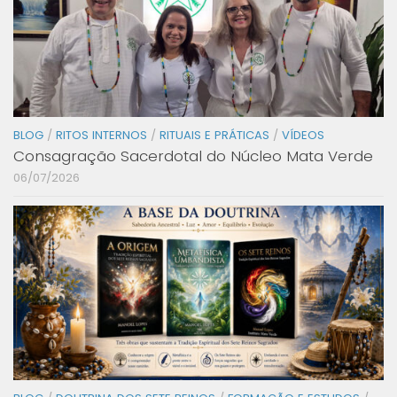
BLOG
/
RITOS INTERNOS
/
RITUAIS E PRÁTICAS
/
VÍDEOS
Consagração Sacerdotal do Núcleo Mata Verde
06/07/2026